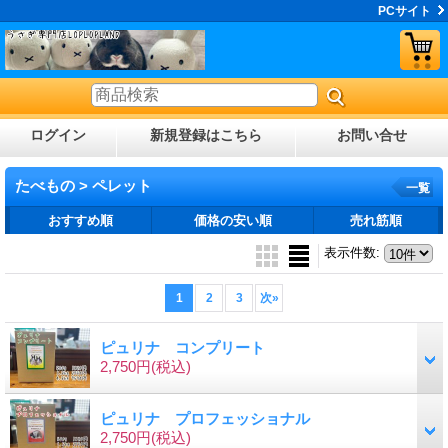
PCサイト
ログイン
新規登録はこちら
お問い合せ
たべもの > ペレット
一覧
おすすめ順
価格の安い順
売れ筋順
表示件数
:
1
2
3
次
»
ピュリナ コンプリート
2,750円
(税込)
ピュリナ プロフェッショナル
2,750円
(税込)