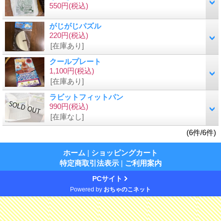
550円
(税込)
がじがじパズル
220円
(税込)
[在庫あり]
クールプレート
1,100円
(税込)
[在庫あり]
ラビットフィットパン
990円
(税込)
[在庫なし]
(6件/6件)
ホーム
|
ショッピングカート
特定商取引法表示
|
ご利用案内
PCサイト
Powered by
おちゃのこネット