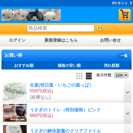
PCサイト
ログイン
新規登録はこちら
お問い合せ
お買い得
一覧
おすすめ順
価格の安い順
売れ筋順
表示件数
:
生葉(明日葉・いちごの葉っぱ）
550円
(税込)
[在庫なし]
うさぎのトイレ（特別価格）ピンク
880円
(税込)
うさぎの解体新書のクリアファイル