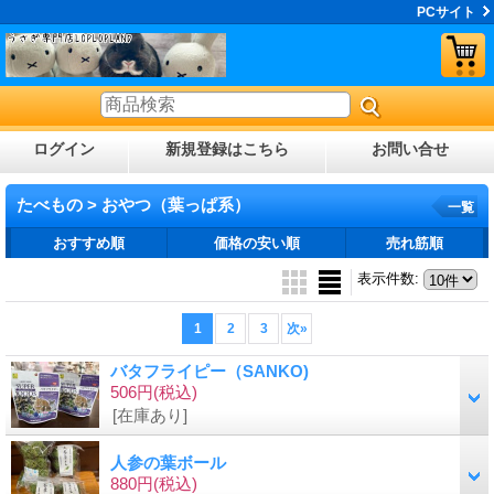
PCサイト
ログイン
新規登録はこちら
お問い合せ
たべもの > おやつ（葉っぱ系）
一覧
おすすめ順
価格の安い順
売れ筋順
表示件数
:
1
2
3
次
»
バタフライピー（SANKO)
506円
(税込)
[在庫あり]
人参の葉ボール
880円
(税込)