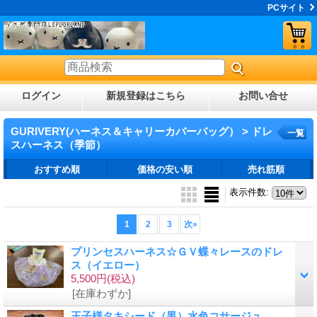
PCサイト
ログイン
新規登録はこちら
お問い合せ
GURIVERY(ハーネス＆キャリーカバーバッグ） > ドレ
一覧
スハーネス（季節）
おすすめ順
価格の安い順
売れ筋順
表示件数
:
1
2
3
次
»
プリンセスハーネス☆ＧＶ蝶々レースのドレ
ス（イエロー）
5,500円
(税込)
[在庫わずか]
王子様タキシード（黒）水色コサージュ