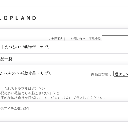
ＬＯＰＬＡＮＤ
ご利用案内
｜
お問い合せ
商品検索
:
｜
たべもの > 補助食品・サプリ
商品一覧
たべもの > 補助食品・サプリ
商品並び替え
:
避けられるトラブルは避けたい！
心配の多い毛詰まりを起こさないように・・・
健康的な体格作りを目指して、いつものごはんにプラスしてください。
登録アイテム数
:
33件