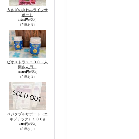
うさぎのきわみライフサ
ポート
1,540円
(税込)
[在庫あり]
ビオストラス２００（人
間さん用）
10,800円
(税込)
[在庫あり]
ベジタブルサポート（エ
キゾチック）１００g
3,300円
(税込)
[在庫なし]