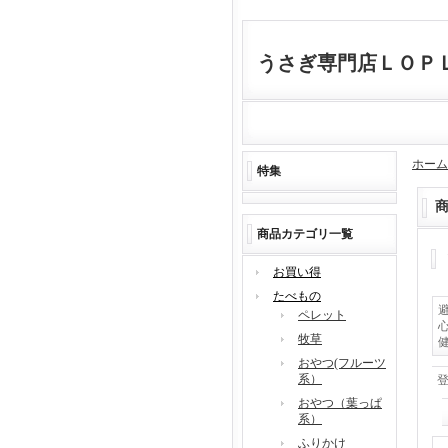
うさぎ専門店ＬＯＰ
ホーム
特集
商品カテゴリ一覧
お買い得
たべもの
ペレット
牧草
おやつ(フルーツ
系）
おやつ（葉っぱ
系）
ふりかけ