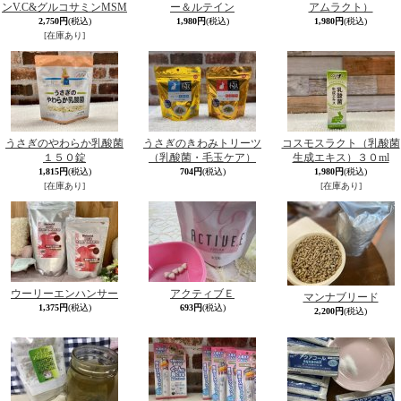
ンV.C&グルコサミンMSM
ー＆ルテイン
アムラクト）
2,750円
(税込)
1,980円
(税込)
1,980円
(税込)
[在庫あり]
うさぎのやわらか乳酸菌
うさぎのきわみトリーツ
コスモスラクト（乳酸菌
１５０錠
（乳酸菌・毛玉ケア）
生成エキス）３０ml
1,815円
(税込)
704円
(税込)
1,980円
(税込)
[在庫あり]
[在庫あり]
ウーリーエンハンサー
アクティブＥ
マンナブリード
1,375円
(税込)
693円
(税込)
2,200円
(税込)