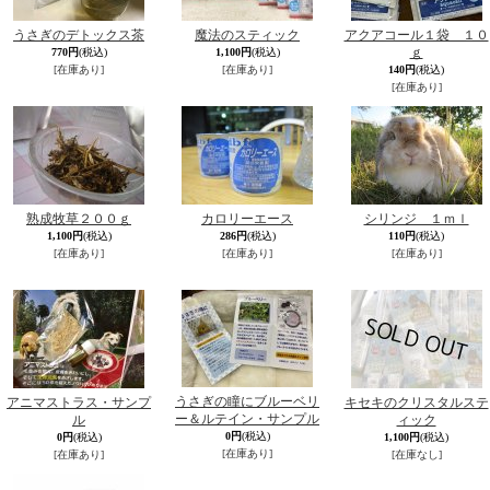
うさぎのデトックス茶
魔法のスティック
アクアコール１袋 １０
ｇ
770円
(税込)
1,100円
(税込)
[在庫あり]
[在庫あり]
140円
(税込)
[在庫あり]
熟成牧草２００ｇ
カロリーエース
シリンジ １ｍｌ
1,100円
(税込)
286円
(税込)
110円
(税込)
[在庫あり]
[在庫あり]
[在庫あり]
うさぎの瞳にブルーベリ
アニマストラス・サンプ
キセキのクリスタルステ
ー＆ルテイン・サンプル
ル
ィック
0円
(税込)
0円
(税込)
1,100円
(税込)
[在庫あり]
[在庫あり]
[在庫なし]