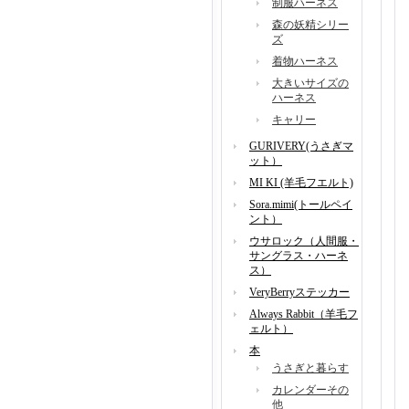
制服ハーネス
森の妖精シリー
ズ
着物ハーネス
大きいサイズの
ハーネス
キャリー
GURIVERY(うさぎマ
ット）
MI KI (羊毛フエルト)
Sora.mimi(トールペイ
ント）
ウサロック（人間服・
サングラス・ハーネ
ス）
VeryBerryステッカー
Always Rabbit（羊毛フ
ェルト）
本
うさぎと暮らす
カレンダーその
他