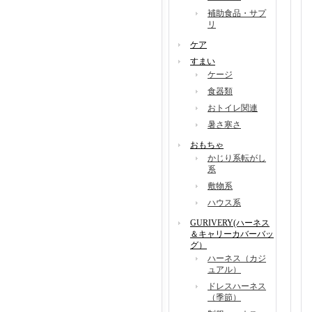
補助食品・サプ
リ
ケア
すまい
ケージ
食器類
おトイレ関連
暑さ寒さ
おもちゃ
かじり系転がし
系
敷物系
ハウス系
GURIVERY(ハーネス
＆キャリーカバーバッ
グ）
ハーネス（カジ
ュアル）
ドレスハーネス
（季節）