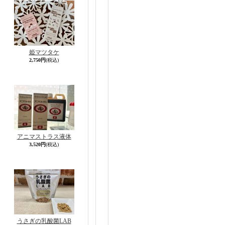
姫マツタケ
2,750円
(税込)
アニマストラス液体
3,520円
(税込)
うさぎの乳酸菌LAB