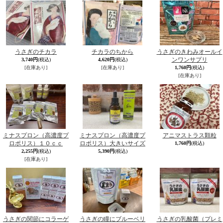
うさぎのチカラ
チカラのちから
うさぎのきわみオールイ
ンワンサプリ
3,740円
(税込)
4,620円
(税込)
[在庫あり]
[在庫あり]
1,760円
(税込)
[在庫あり]
ミナスプロン（高濃度プ
ミナスプロン（高濃度プ
アニマストラス顆粒
ロポリス）１０ｃｃ
ロポリス）大きいサイズ
1,760円
(税込)
2,255円
(税込)
5,390円
(税込)
[在庫あり]
うさぎの関節にコラーゲ
うさぎの瞳にブルーベリ
うさぎの乳酸菌（プレミ