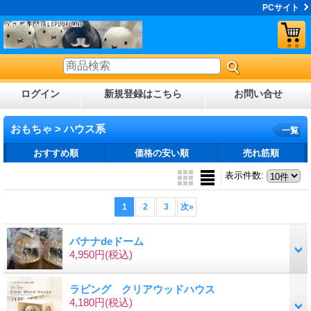
PCサイト
ログイン
新規登録はこちら
お問い合せ
おもちゃ > ハウス系
一覧
おすすめ順
価格の安い順
売れ筋順
表示件数
:
1
2
3
次
»
バナナdeドーム
4,950円
(税込)
ラビング クリアウッドハウス
4,180円
(税込)