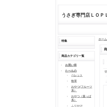
うさぎ専門店ＬＯＰ
ホーム
特集
商品カテゴリ一覧
お買い得
たべもの
ペレット
牧草
おやつ(フルーツ
系）
おやつ（葉っぱ
系）
ふりかけ