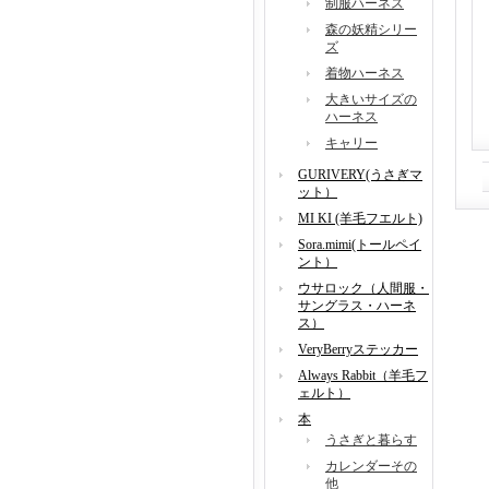
制服ハーネス
森の妖精シリー
ズ
着物ハーネス
大きいサイズの
ハーネス
キャリー
GURIVERY(うさぎマ
ット）
MI KI (羊毛フエルト)
Sora.mimi(トールペイ
ント）
ウサロック（人間服・
サングラス・ハーネ
ス）
VeryBerryステッカー
Always Rabbit（羊毛フ
ェルト）
本
うさぎと暮らす
カレンダーその
他