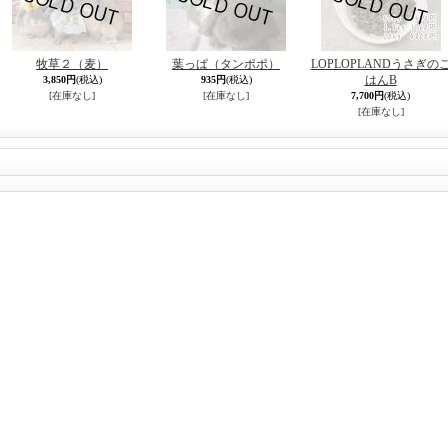
牧草２（麦）
葉っぱ（タンポポ）
LOPLOPLANDうさぎの
はんB
3,850円
(税込)
935円
(税込)
[在庫なし]
[在庫なし]
7,700円
(税込)
[在庫なし]