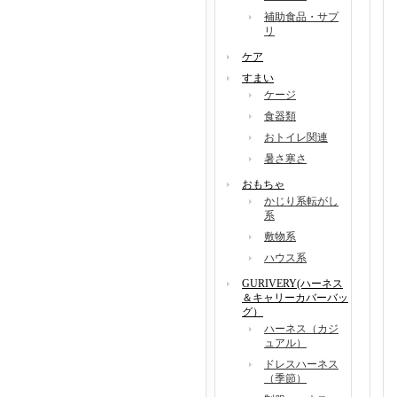
補助食品・サプ
リ
ケア
すまい
ケージ
食器類
おトイレ関連
暑さ寒さ
おもちゃ
かじり系転がし
系
敷物系
ハウス系
GURIVERY(ハーネス
＆キャリーカバーバッ
グ）
ハーネス（カジ
ュアル）
ドレスハーネス
（季節）