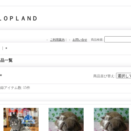
ＬＯＰＬＡＮＤ
ご利用案内
｜
お問い合せ
商品検索
:
｜
⭐︎
商品一覧
⭐︎
商品並び替え
:
登録アイテム数
:
15件