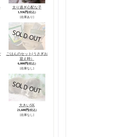
の
太り過ぎ心配な子
1,936円
(税込)
[在庫あり]
ご
ごはんのセット(うさぎお
迎え時）
6,000円
(税込)
[在庫なし]
大きいSK
21,600円
(税込)
[在庫なし]