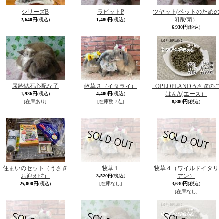
シリーズB
ラビットP
ツヤット(ペットのため
乳酸菌）
2,640円
(税込)
1,480円
(税込)
6,930円
(税込)
尿路結石心配な子
牧草３（イタライ）
LOPLOPLANDうさぎの
はんA(エース）
1,936円
(税込)
4,400円
(税込)
[在庫あり]
[在庫数 7点]
8,800円
(税込)
住まいのセット（うさぎ
牧草１
牧草４（ワイルドイタリ
お迎え時）
アン）
3,520円
(税込)
25,000円
(税込)
[在庫なし]
3,630円
(税込)
[在庫なし]