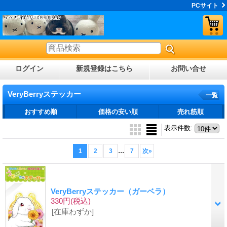
PCサイト
ログイン
新規登録はこちら
お問い合せ
VeryBerryステッカー
一覧
おすすめ順
価格の安い順
売れ筋順
表示件数
:
...
1
2
3
7
次
»
VeryBerryステッカー（ガーベラ）
330円
(税込)
[在庫わずか]