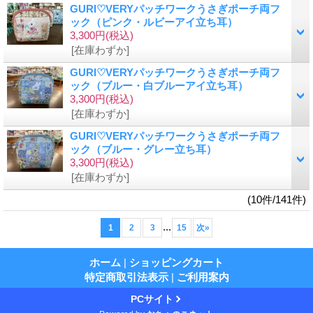
GURI♡VERYパッチワークうさぎポーチ両フ
ック（ピンク・ルビーアイ立ち耳）
3,300円
(税込)
[在庫わずか]
GURI♡VERYパッチワークうさぎポーチ両フ
ック（ブルー・白ブルーアイ立ち耳）
3,300円
(税込)
[在庫わずか]
GURI♡VERYパッチワークうさぎポーチ両フ
ック（ブルー・グレー立ち耳）
3,300円
(税込)
[在庫わずか]
(10件/141件)
...
1
2
3
15
次
»
ホーム
|
ショッピングカート
特定商取引法表示
|
ご利用案内
PCサイト