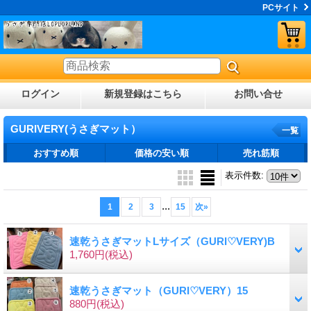
PCサイト
ログイン
新規登録はこちら
お問い合せ
GURIVERY(うさぎマット）
一覧
おすすめ順
価格の安い順
売れ筋順
表示件数
:
...
1
2
3
15
次
»
速乾うさぎマットLサイズ（GURI♡VERY)B
1,760円
(税込)
速乾うさぎマット（GURI♡VERY）15
880円
(税込)