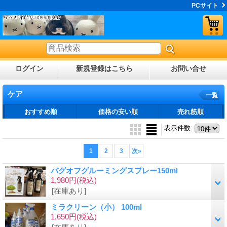
PCサイト
ログイン
新規登録はこちら
お問い合せ
ケア
一覧
おすすめ順
価格の安い順
売れ筋順
表示件数
:
1
2
3
次
»
バグオフグルーミングスプレー150ml
1,980円
(税込)
[在庫あり]
ミラクリーン（小） 100ml
1,650円
(税込)