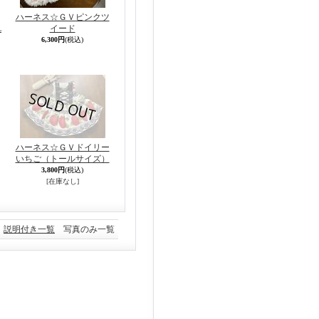
ハーネス☆ＧＶピンクツ
L
イード
6,300円
(税込)
ハーネス☆ＧＶドイリー
いちご（トールサイズ）
3,800円
(税込)
[在庫なし]
説明付き一覧
写真のみ一覧