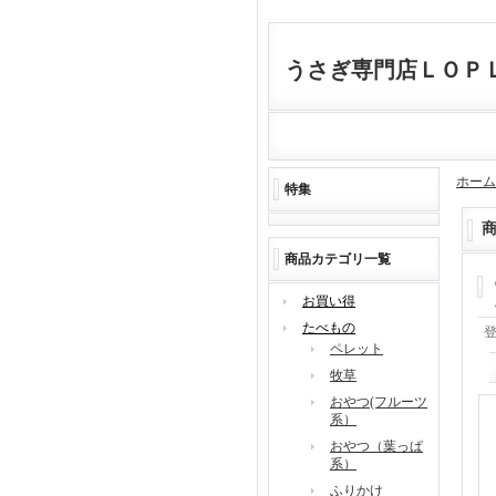
うさぎ専門店ＬＯＰ
ホーム
特集
商品カテゴリ一覧
お買い得
たべもの
ペレット
牧草
おやつ(フルーツ
系）
おやつ（葉っぱ
系）
ふりかけ