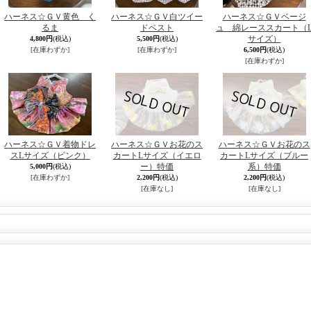
ハーネス☆ＧＶ黄色 く
ハーネス☆ＧＶ白ツイー
ハーネス☆ＧＶベージ
るま
ドベスト
ュ 綿レーススカート（
サイズ）
4,800円
(税込)
5,500円
(税込)
[在庫わずか]
[在庫わずか]
6,500円
(税込)
[在庫わずか]
ハーネス☆ＧＶ着物ドレ
ハーネス☆ＧＶお花のス
ハーネス☆ＧＶお花のス
スLサイズ（ピンク）
カートLサイズ（イエロ
カートLサイズ（ブルー
ー）特価
系）特価
5,000円
(税込)
[在庫わずか]
2,200円
(税込)
2,200円
(税込)
[在庫なし]
[在庫なし]