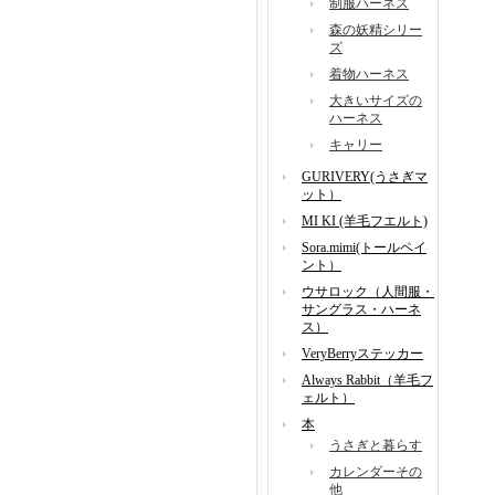
制服ハーネス
森の妖精シリー
ズ
着物ハーネス
大きいサイズの
ハーネス
キャリー
GURIVERY(うさぎマ
ット）
MI KI (羊毛フエルト)
Sora.mimi(トールペイ
ント）
ウサロック（人間服・
サングラス・ハーネ
ス）
VeryBerryステッカー
Always Rabbit（羊毛フ
ェルト）
本
うさぎと暮らす
カレンダーその
他