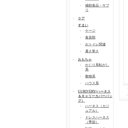
補助食品・サプ
リ
ケア
すまい
ケージ
食器類
おトイレ関連
暑さ寒さ
おもちゃ
かじり系転がし
系
敷物系
ハウス系
GURIVERY(ハーネス
＆キャリーカバーバッ
グ）
ハーネス（カジ
ュアル）
ドレスハーネス
（季節）