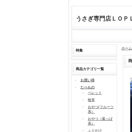
うさぎ専門店ＬＯＰ
ホーム
特集
商品カテゴリ一覧
お買い得
たべもの
ペレット
牧草
おやつ(フルーツ
系）
おやつ（葉っぱ
系）
ふりかけ