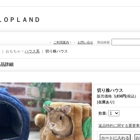
ＬＯＰＬＡＮＤ
ご利用案内
｜
お問い合せ
商品検索
:
｜ おもちゃ >
ハウス系
｜
切り株ハウス
商品詳細
切り株ハウス
販売価格
:
3,850円
(税込)
[在庫あり]
数量
:
返品特約に関する重要事
｜