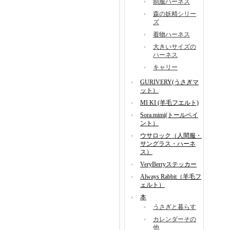
制服ハーネス
森の妖精シリー
ズ
着物ハーネス
大きいサイズの
ハーネス
キャリー
GURIVERY(うさぎマ
ット）
MI KI (羊毛フエルト)
Sora.mimi(トールペイ
ント）
ウサロック（人間服・
サングラス・ハーネ
ス）
VeryBerryステッカー
Always Rabbit（羊毛フ
ェルト）
本
うさぎと暮らす
カレンダーその
他