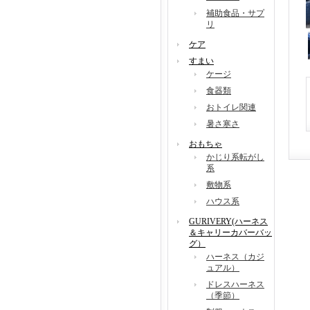
補助食品・サプ
リ
ケア
すまい
ケージ
食器類
おトイレ関連
暑さ寒さ
おもちゃ
かじり系転がし
系
敷物系
ハウス系
GURIVERY(ハーネス
＆キャリーカバーバッ
グ）
ハーネス（カジ
ュアル）
ドレスハーネス
（季節）