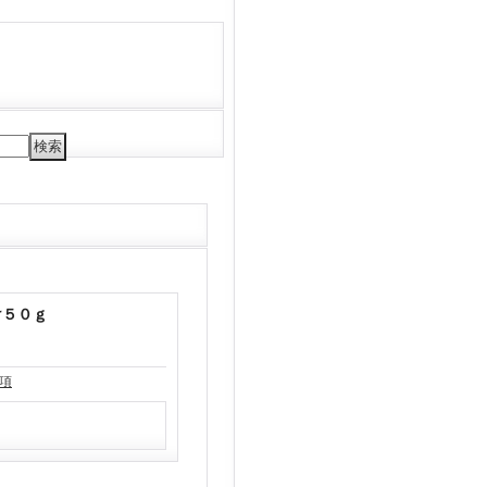
け５０ｇ
項