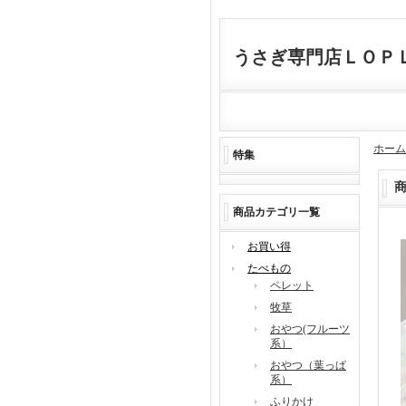
うさぎ専門店ＬＯＰ
ホーム
特集
商品カテゴリ一覧
お買い得
たべもの
ペレット
牧草
おやつ(フルーツ
系）
おやつ（葉っぱ
系）
ふりかけ