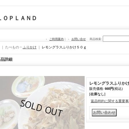
ＬＯＰＬＡＮＤ
ご利用案内
｜
お問い合せ
商品検索
:
｜ たべもの >
ふりかけ
｜
レモングラスふりかけ５０ｇ
商品詳細
レモングラスふりか
販売価格
:
660円
(税込)
[在庫なし]
返品特約に関する重要事