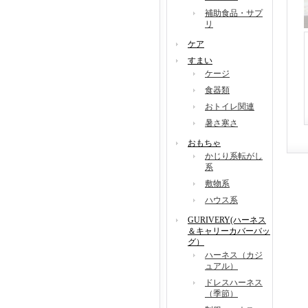
補助食品・サプ
リ
ケア
すまい
ケージ
食器類
おトイレ関連
暑さ寒さ
おもちゃ
かじり系転がし
系
敷物系
ハウス系
GURIVERY(ハーネス
＆キャリーカバーバッ
グ）
ハーネス（カジ
ュアル）
ドレスハーネス
（季節）