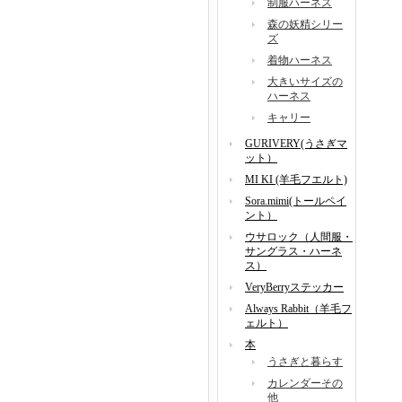
制服ハーネス
森の妖精シリー
ズ
着物ハーネス
大きいサイズの
ハーネス
キャリー
GURIVERY(うさぎマ
ット）
MI KI (羊毛フエルト)
Sora.mimi(トールペイ
ント）
ウサロック（人間服・
サングラス・ハーネ
ス）
VeryBerryステッカー
Always Rabbit（羊毛フ
ェルト）
本
うさぎと暮らす
カレンダーその
他