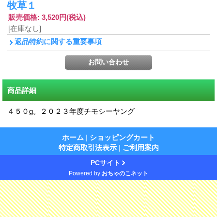
牧草１
販売価格
:
3,520円
(税込)
[在庫なし]
返品特約に関する重要事項
商品詳細
４５０g。２０２３年度チモシーヤング
ホーム
|
ショッピングカート
特定商取引法表示
|
ご利用案内
PCサイト
Powered by
おちゃのこネット