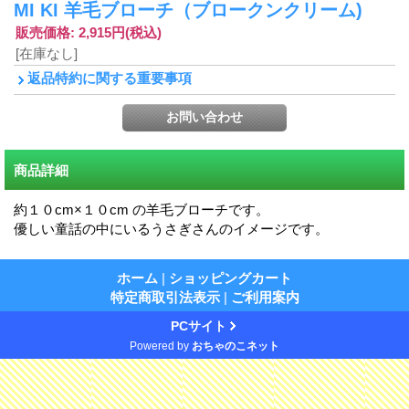
MI KI 羊毛ブローチ（ブロークンクリーム)
販売価格
:
2,915円
(税込)
[在庫なし]
返品特約に関する重要事項
商品詳細
約１０cm×１０cm の羊毛ブローチです。
優しい童話の中にいるうさぎさんのイメージです。
ホーム
|
ショッピングカート
特定商取引法表示
|
ご利用案内
PCサイト
Powered by
おちゃのこネット