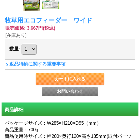
牧草用エコフィーダー ワイド
販売価格
:
3,667円
(税込)
[在庫あり]
数量
:
返品特約に関する重要事項
商品詳細
パッケージサイズ：W285×H210×D95（mm）
商品重量：700g
商品使用時サイズ：幅280×奥行120×高さ185mm(取付パーツ